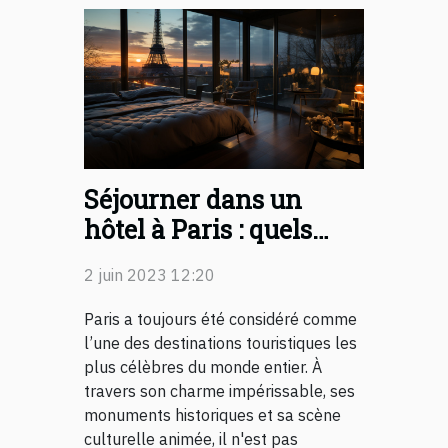
Séjourner dans un
hôtel à Paris : quels
sont les avantages que
2 juin 2023 12:20
cela présente ?
Paris a toujours été considéré comme
l’une des destinations touristiques les
plus célèbres du monde entier. À
travers son charme impérissable, ses
monuments historiques et sa scène
culturelle animée, il n'est pas