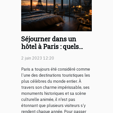
Séjourner dans un
hôtel à Paris : quels
sont les avantages que
2 juin 2023 12:20
cela présente ?
Paris a toujours été considéré comme
l’une des destinations touristiques les
plus célèbres du monde entier. À
travers son charme impérissable, ses
monuments historiques et sa scène
culturelle animée, il n'est pas
étonnant que plusieurs visiteurs s’y
rendent chaque année. Pour passer